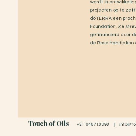
wordt in ontwikkelin
projecten op te zet
dōTERRA een prachti
Foundation. Ze stre
gefinancierd door 
de Rose handlotion 
Touch of Oils
+31 646713893 |
info@to