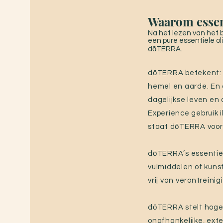
Waarom essen
Na het lezen van het b
een pure essentiële ol
dōTERRA.
dōTERRA betekent: g
hemel en aarde. En d
dagelijkse leven en
Experience gebruik 
staat dōTERRA voor. 
dōTERRA’s essentiële
vulmiddelen of kuns
vrij van verontrein
dōTERRA stelt hoge e
onafhankelijke, ext