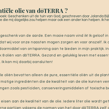
tiële olie van dōTERRA ?
oek: Geschenken uit de tuin van God, geschreven door Jolanda Bijl
ie die mij dagelijks zou helpen maar ook een ander kan helpen. Ik 
eschenk van de aarde. Een mooie naam vind ik! Ik geloof i
at wij voor onze naasten mogen zorgen en voor onszelf. Ik d
 doormiddel van ontspanning aan te bieden in mijn praktijk. 
ik 8 oliën van dōTERRA. Gezond en gelukkig leven met essenti
Ik kan mij daarbij aansluiten!
 oliën bevatten alleen de pure, essentiële oliën uit de plan
tmatige ingrediënten die de kwaliteit van de olie kunnen ver
igingen zoals pesticiden, conserveringsmiddelen of toxische 
isen aan de kwaliteit van de olie. Iedere liter olie wordt ge
erne partijen volgens de normen van het door dōTERRA zelf