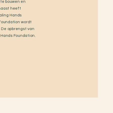
n te bouwen en
naast heeft
ealing Hands
foundation wordt
 De opbrengst van
g Hands Foundation.