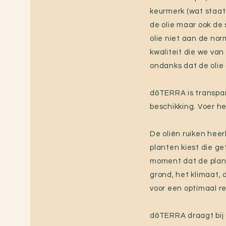
keurmerk (wat staat 
de olie maar ook de 
olie niet aan de no
kwaliteit die we va
ondanks dat de olie
dōTERRA is transpara
beschikking. Voer h
De oliën ruiken heer
planten kiest die g
moment dat de plan
grond, het klimaat, 
voor een optimaal r
dōTERRA draagt bij 