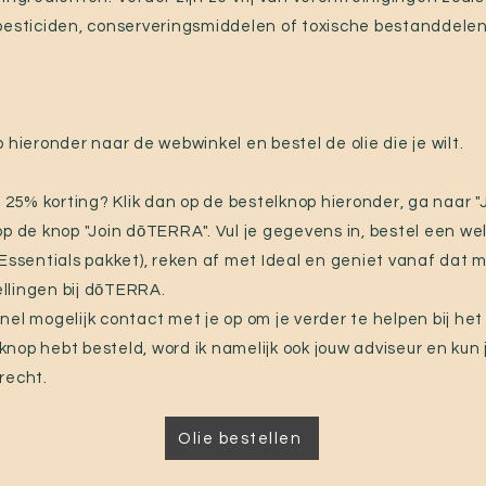
pesticiden, conserveringsmiddelen of toxische bestanddelen
 hieronder naar de webwinkel en bestel de olie die je wilt.
t 25% korting? Klik dan op de bestelknop hieronder, ga naar "
p de knop "Join dōTERRA". Vul je gegevens in, bestel een we
 Essentials pakket), reken af met Ideal en geniet vanaf da
tellingen bij dōTERRA.
el mogelijk contact met je op om je verder te helpen bij het 
elknop hebt besteld, word ik namelijk ook jouw adviseur en kun 
erecht.
Olie bestellen