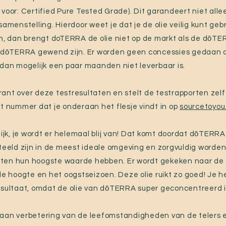
voor: Certified Pure Tested Grade). Dit garandeert niet alle
samenstelling. Hierdoor weet je dat je de olie veilig kunt geb
rm, dan brengt doTERRA de olie niet op de markt als de dōTE
n dōTERRA gewend zijn. Er worden geen concessies gedaan a
 dan mogelijk een paar maanden niet leverbaar is.
nt over deze testresultaten en stelt de testrapporten zelfs v
et nummer dat je onderaan het flesje vindt in op
sourcetoyou
lijk, je wordt er helemaal blij van! Dat komt doordat dōTERRA
eteeld zijn in de meest ideale omgeving en zorgvuldig worde
ten hun hoogste waarde hebben. Er wordt gekeken naar de
de hoogte en het oogstseizoen. Deze olie ruikt zo goed! Je he
esultaat, omdat de olie van dōTERRA super geconcentreerd i
aan verbetering van de leefomstandigheden van de telers en