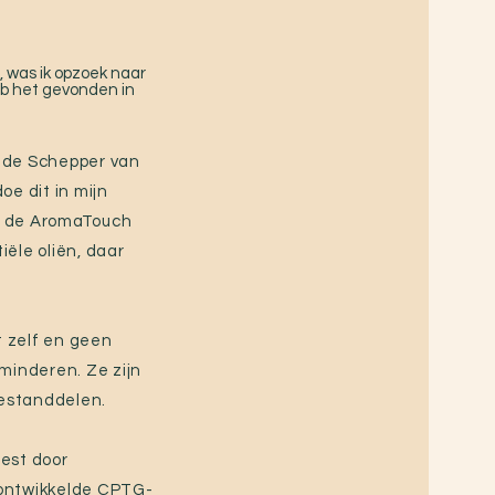
, was ik opzoek naar
heb het gevonden in
n de Schepper van
oe dit in mijn
In de AromaTouch
ële oliën, daar
t zelf en geen
minderen. Ze zijn
bestanddelen.
test door
 ontwikkelde CPTG-