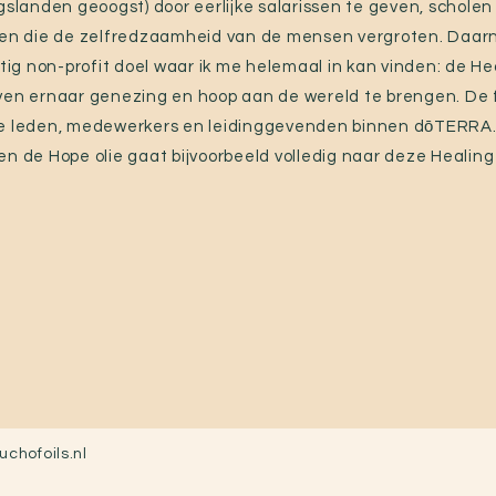
gslanden geoogst) door eerlijke salarissen te geven, schole
ten die de zelfredzaamheid van de mensen vergroten. Daar
g non-profit doel waar ik me helemaal in kan vinden: de H
ven ernaar genezing en hoop aan de wereld te brengen. De 
de leden, medewerkers en leidinggevenden binnen dōTERRA.
en de Hope olie gaat bijvoorbeeld volledig naar deze Healin
uchofoils.nl