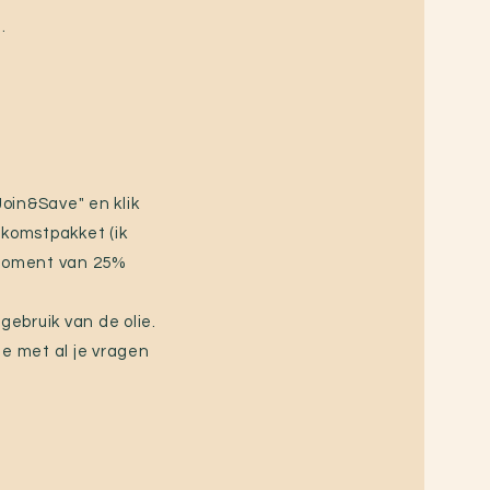
.
Join&Save" en klik
lkomstpakket (ik
t moment van 25%
gebruik van de olie.
je met al je vragen