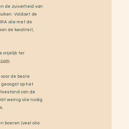
en de zuiverheid van
ruiken. Voldoet de
RRA olie met de
an de kwaliteit,
rijelijk ter
.com
.
 voor de beste
n geoogst op het
 toestand van de
bt weinig olie nodig
s.
 boeren (veel olie