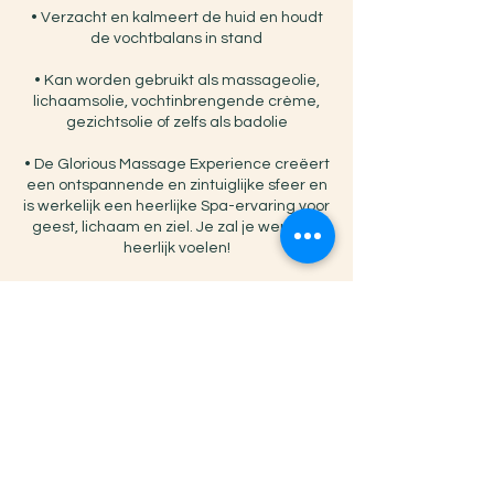
• Verzacht en kalmeert de huid en houdt
de vochtbalans in stand
• Kan worden gebruikt als massageolie,
lichaamsolie, vochtinbrengende crème,
gezichtsolie of zelfs als badolie
• De Glorious Massage Experience creëert
een ontspannende en zintuiglijke sfeer en
is werkelijk een heerlijke Spa-ervaring voor
geest, lichaam en ziel. Je zal je werkelijk
Annuleringsbeleid
Touch of Oils werkt op afspraak. Heeft u
advies, producten of kadobonnen nodig,
laat het mij even weten. Ik sta graag voor u
klaar. Annuleren van afspraken dienen
minimaal 24 uur van te voren te worden