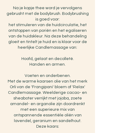
Na je kopje thee word je vervolgens
gebrusht met de bodybrush. Bodybrushing
is goed voor:
het stimuleren van de huidcirculatie, het
ontstoppen van poriën en het egaliseren
van de huidskleur. Na deze behandeling
gloeit en tintelt je huid en is klaar voor de
heerlijke Candlemassage van:
Hoofd, gelaat en decolleté.
Handen en armen.
Voeten en onderbenen.
Met de warme kaarsen olie van het merk
Orli van de 'Frangipani' bloem of 'Relax'
Candlemassage. Weelderige cacao- en
sheaboter verrijkt met jojoba, zoete
amandel- en arganolie zijn doordrenkt
met een superieure mix van
ontspannende essentiële oliën van
lavendel, geranium en sandelhout.
Deze kaars: