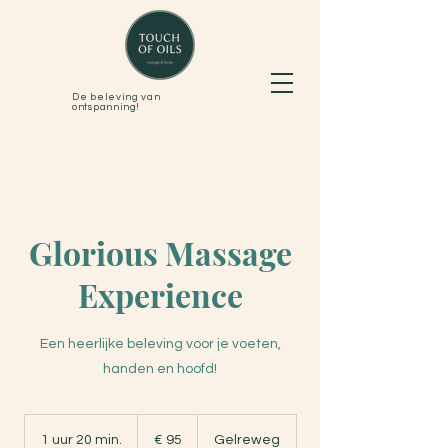
De beleving van
ontspanning!
Glorious Massage
Experience
Een heerlijke beleving voor je voeten,
handen en hoofd!
95
euro
1 uur 20 min.
1
€ 95
Gelreweg