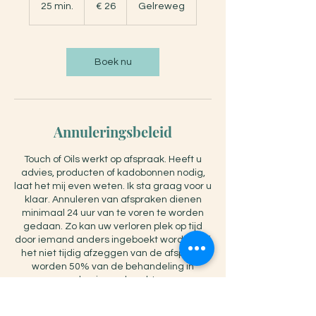
euro
25 min.
2
€ 26
Gelreweg
5
m
i
n
Boek nu
.
Annuleringsbeleid
Touch of Oils werkt op afspraak. Heeft u
advies, producten of kadobonnen nodig,
laat het mij even weten. Ik sta graag voor u
klaar. Annuleren van afspraken dienen
minimaal 24 uur van te voren te worden
gedaan. Zo kan uw verloren plek op tijd
door iemand anders ingeboekt worden. Bij
het niet tijdig afzeggen van de afspraak
worden 50% van de behandeling in
rekening gebracht.